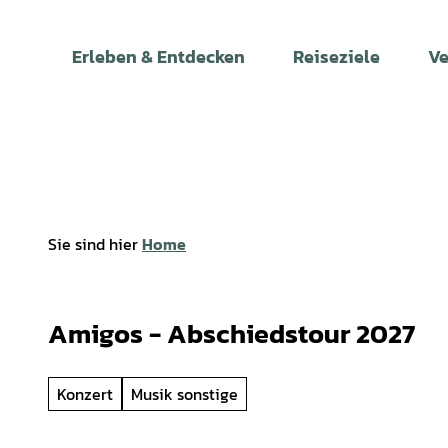
Z
u
Erleben & Entdecken
Reiseziele
Ve
m
I
n
h
a
l
t
Sie sind hier
Home
Amigos - Abschiedstour 2027
Konzert
Musik sonstige