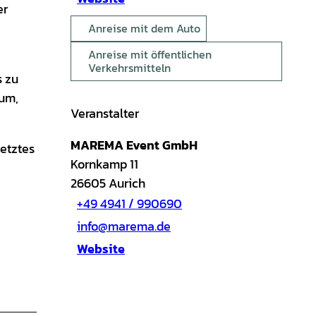
er
Anreise mit dem Auto
Anreise mit öffentlichen
Verkehrsmitteln
s zu
kum,
Veranstalter
MAREMA Event GmbH
letztes
Kornkamp 11
26605
Aurich
+49 4941 / 990690
info@marema.de
Website