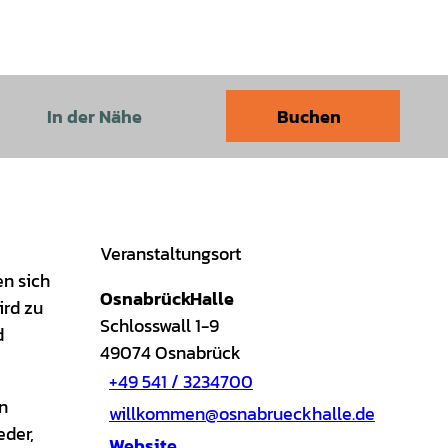
In der Nähe
Buchen
Veranstaltungsort
en sich
OsnabrückHalle
ird zu
Schlosswall 1-9
d
49074
Osnabrück
+49 541 / 3234700
n
willkommen@osnabrueckhalle.de
eder,
Website