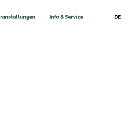
ranstaltungen
Info & Service
DE
Leichte
Gebärdens
Su
Sprache