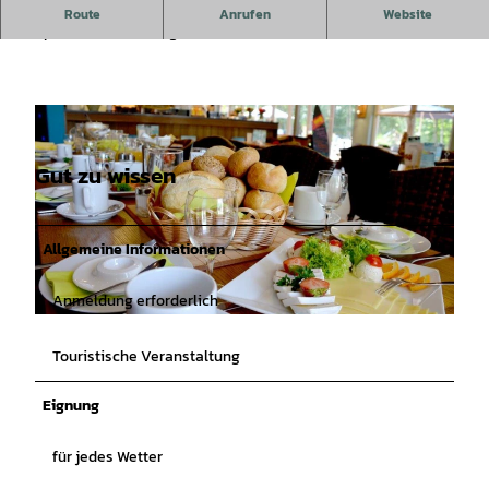
Genießt die Adventszeit mit weihnachtlichen Frühstücks-
Route
Anrufen
Website
Specials bei einem gemütlichen Frühstück am Dümmer-See.
Gut zu wissen
Allgemeine Informationen
Anmeldung erforderlich
©
CC-BY-SA
Touristische Veranstaltung
Eignung
für jedes Wetter