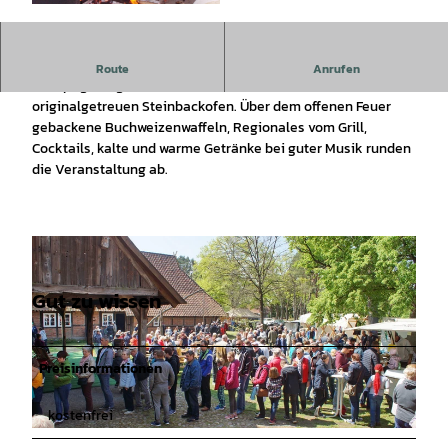
©
CC-BY-SA
Wir backen wieder unser traditionelles Museums-Brot,
Route
Anrufen
knusprige Baguettes, leckeren Butterkuchen und Luffen im
originalgetreuen Steinbackofen. Über dem offenen Feuer
gebackene Buchweizenwaffeln, Regionales vom Grill,
Cocktails, kalte und warme Getränke bei guter Musik runden
die Veranstaltung ab.
Gut zu wissen
Preisinformationen
kostenfrei
© Winser Heimatverein e. V., Lara Strauch |
CC-BY-SA