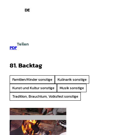
spiele
Z
u
DE
Leichte
Gebärdensprache
Suche
Menü
m
Sprache
I
n
h
a
Teilen
l
PDF
t
81. Backtag
Familien/Kinder sonstige
Kulinarik sonstige
Kunst und Kultur sonstige
Musik sonstige
Tradition, Brauchtum, Volksfest sonstige