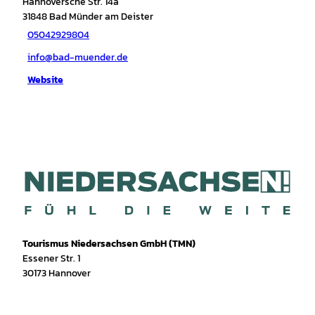
Hannoversche Str. 14a
31848
Bad Münder am Deister
05042929804
info@bad-muender.de
Website
Tourismus Niedersachsen GmbH (TMN)
Essener Str. 1
30173 Hannover
I
f
T
Y
W
P