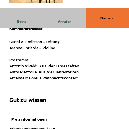
©
CC-BY
Buchen
Route
Anrufen
5. Meisterkonzert 2026 "Weihnachtskonzert mit Tübinger
Kammerorchester"
Gudni A. Emilsson - Leitung
Jeanne Christée - Violine
Programm:
Antonio Vivaldi: Aus Vier Jahreszeiten
Astor Piazzolla: Aus Vier Jahreszeiten
Arcangelo Corelli: Weihnachtskonzert
Gut zu wissen
Preisinformationen
Jahresabonnement: 120 €