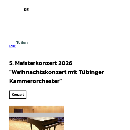
spiele
Z
u
DE
Leichte
Gebärdensprache
Suche
Menü
m
Sprache
I
n
h
a
Teilen
l
PDF
t
5. Meisterkonzert 2026
"Weihnachtskonzert mit Tübinger
Kammerorchester"
Konzert