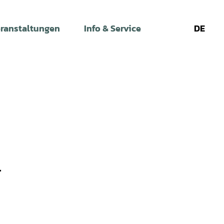
ranstaltungen
Info & Service
DE
Leichte
Gebärdens
Su
Sprache
l