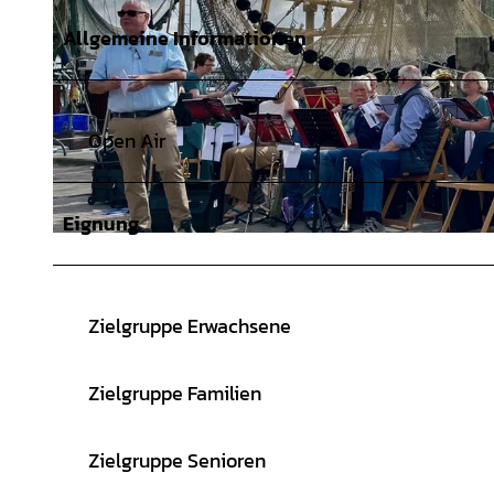
Allgemeine Informationen
Open Air
Eignung
© Harmut Lübben |
CC-BY-SA
Zielgruppe Erwachsene
Zielgruppe Familien
Zielgruppe Senioren