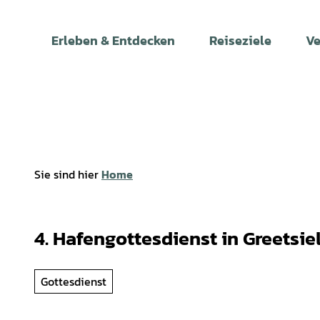
Z
u
Erleben & Entdecken
Reiseziele
Ve
m
I
n
h
a
l
t
Sie sind hier
Home
4. Hafengottesdienst in Greetsie
Gottesdienst