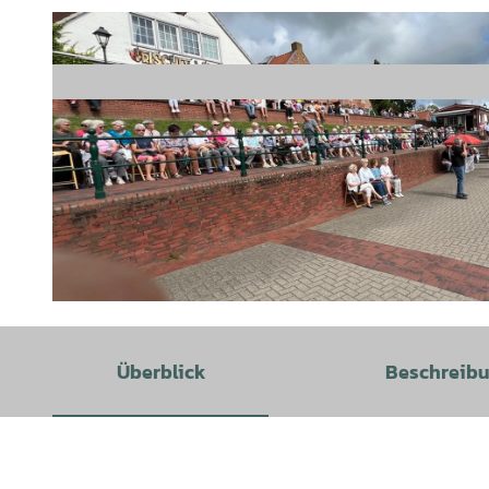
© Hartmut Lübben | KI-optimiert |
CC-BY-SA
Überblick
Beschreib