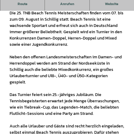
Spannende Matches am Strand von Schillig
Route
Anrufen
Website
Die 25. TNB Beach Tennis Meisterschaften finden vom 07. bis
zum 09. August in Schillig statt. Beach Tennis ist eine
wachsende Sportart und erfreut sich auch in Deutschland
immer größerer Beliebtheit. Gespielt wird ein Turnier in den
Konkurrenzen Damen-Doppel, Herren-Doppel und Mixed
sowie einer Jugendkonkurrenz.
Neben den offenen Landesmeisterschaften im Damen- und
Herrendoppel werden am Strand der Nordseeküste in
Schillig auch die beliebte Mixedkonkurrenz, ein großes
Urlauberturnier und U18-, Ü40- und Ü50-Kategorien
gespielt.
Das Turnier feiert sein 25.-jähriges Jubiläum. Die
Tennisbegeisterten erwartet jede Menge Überraschungen,
wie ein Tiebreak-Cup, das Legenden-Match, die beliebten
Flutlicht-Sessions und eine Party am Strand.
Auch alle Urlauber und Gäste sind recht herzlich eingeladen,
selbst einmal Beach Tennis auszuprobieren. Dafür stehen