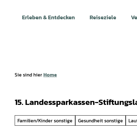
Z
u
Erleben & Entdecken
Reiseziele
Ve
m
I
n
h
a
l
t
Sie sind hier
Home
15. Landessparkassen-Stiftungsl
Familien/Kinder sonstige
Gesundheit sonstige
Lau