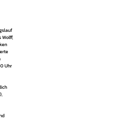
gslauf
 Wolff,
rken
erte
n
00 Uhr
lich
),
und