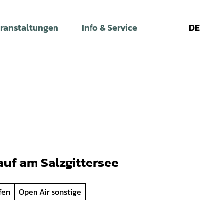
ranstaltungen
Info & Service
DE
Leichte
Gebärdens
Su
Sprache
auf am Salzgittersee
fen
Open Air sonstige