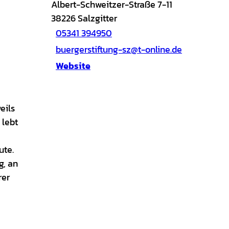
Albert-Schweitzer-Straße 7-11
38226
Salzgitter
05341 394950
buergerstiftung-sz@t-online.de
Website
eils
 lebt
ute.
g, an
rer