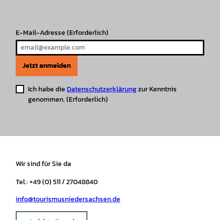
a
k
p
s
m
t
E-Mail-Adresse
(Erforderlich)
Jetzt anmelden
Ich habe die
Datenschutzerklärung
zur Kenntnis
genommen.
(Erforderlich)
Wir sind für Sie da
Tel.: +49 (0) 511 / 27048840
info@tourismusniedersachsen.de