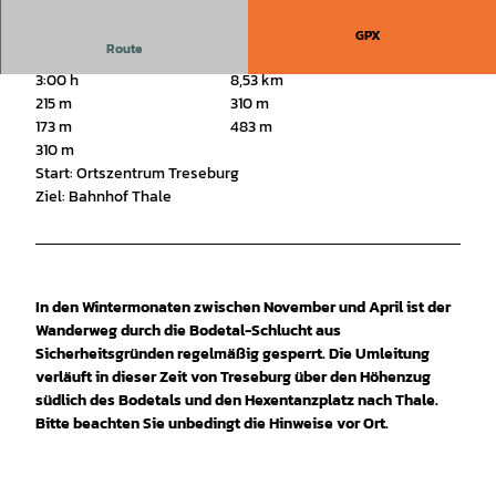
GPX
Route
3:00 h
8,53 km
215 m
310 m
173 m
483 m
310 m
Start: Ortszentrum Treseburg
Ziel: Bahnhof Thale
In den Wintermonaten zwischen November und April ist der
Wanderweg durch die Bodetal-Schlucht aus
Sicherheitsgründen regelmäßig gesperrt. Die Umleitung
verläuft in dieser Zeit von Treseburg über den Höhenzug
südlich des Bodetals und den Hexentanzplatz nach Thale.
Bitte beachten Sie unbedingt die Hinweise vor Ort.