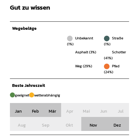
Gut zu wissen
Wegebeläge
Unbekannt
Straße
(1%)
(1%)
Asphalt (3%)
Schotter
(41%)
Weg (29%)
Pfad
(24%)
Beste Jahreszeit
geeignet
wetterabhängig
Jan
Feb
Mär
Apr
Mai
Jun
Jul
Aug
Sep
Okt
Nov
Dez