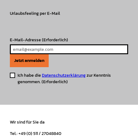
a
b
o
u
s
e
g
o
k
b
A
r
r
Urlaubsfeeling per E-Mail
o
e
p
e
a
k
p
s
m
t
E-Mail-Adresse
(Erforderlich)
Jetzt anmelden
Ich habe die
Datenschutzerklärung
zur Kenntnis
genommen.
(Erforderlich)
Wir sind für Sie da
Tel.: +49 (0) 511 / 27048840