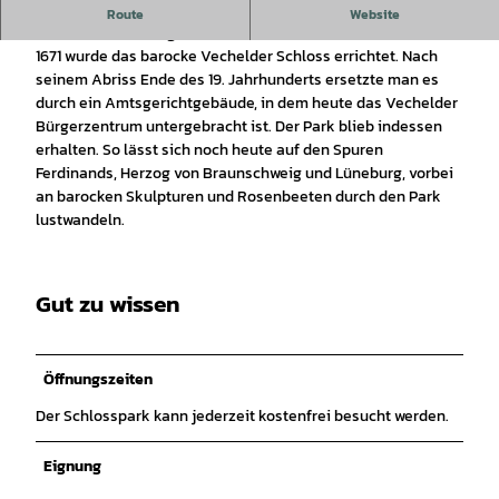
Schlosspark Vechelde war einst ein
Route
Website
Obst-
und
Gemüsegarten.
1671 wurde das barocke Vechelder Schloss errichtet. Nach
seinem Abriss Ende des 19. Jahrhunderts ersetzte man es
durch ein Amtsgerichtgebäude, in dem heute das Vechelder
Bürgerzentrum untergebracht ist. Der Park blieb indessen
erhalten. So lässt sich noch heute auf den Spuren
Ferdinands, Herzog von Braunschweig und Lüneburg, vorbei
an barocken Skulpturen und Rosenbeeten durch den Park
lustwandeln.
Gut zu wissen
Öffnungszeiten
Der Schlosspark kann jederzeit kostenfrei besucht werden.
Eignung