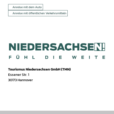
Anreise mit dem Auto
Anreise mit öffentlichen Verkehrsmitteln
Tourismus Niedersachsen GmbH (TMN)
Essener Str. 1
30173 Hannover
I
f
T
Y
W
P
n
a
i
o
h
i
s
c
k
u
a
n
t
e
T
T
t
t