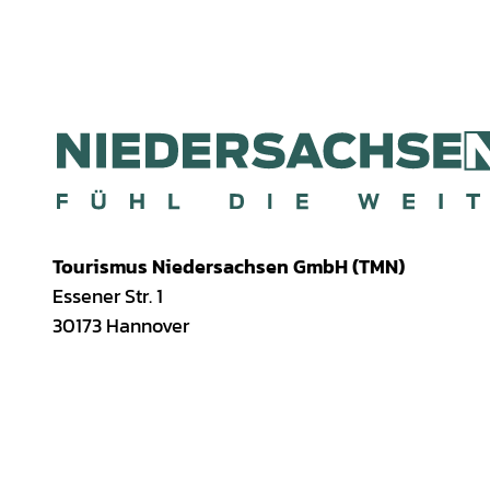
Tourismus Niedersachsen GmbH (TMN)
Essener Str. 1
30173 Hannover
I
f
T
Y
W
P
n
a
i
o
h
i
s
c
k
u
a
n
t
e
T
T
t
t