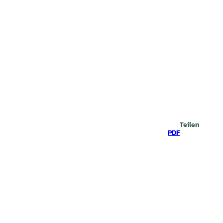
prache
che
Teilen
PDF