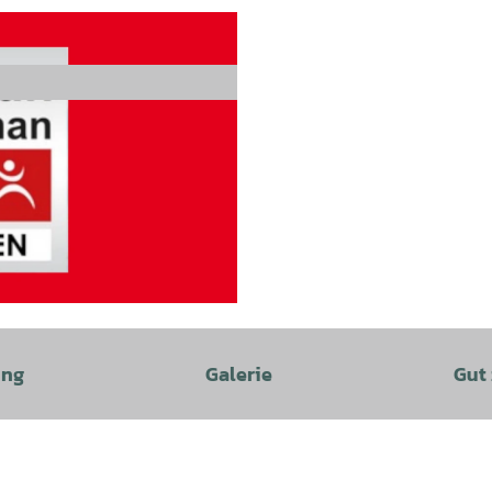
ung
Galerie
Gut