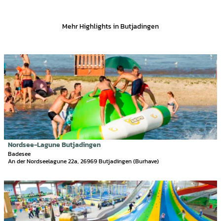
Mehr Highlights in Butjadingen
D
e
t
a
i
l
s
e
i
Nordsee-Lagune Butjadingen
Thomas Hellmann |
CC-BY-SA
t
Badesee
An der Nordseelagune 22a, 26969 Butjadingen (Burhave)
e
'
N
D
o
e
r
t
d
a