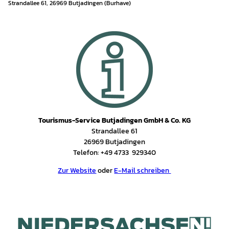
e
r
Strandallee 61, 26969 Butjadingen (Burhave)
e
n
e
'
u
T
ß
o
e
u
n
r
e
i
c
s
k
t
'
-
ö
I
Tourismus-Service Butjadingen GmbH & Co. KG
f
n
Strandallee 61
f
f
26969 Butjadingen
n
o
Telefon: +49 4733 929340
e
r
n
m
Zur Website
oder
E-Mail schreiben
a
t
i
o
n