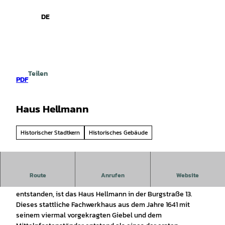
spiele
Z
u
DE
Leichte
Gebärdensprache
Suche
Menü
m
Sprache
I
n
h
a
Teilen
l
PDF
t
Haus Hellmann
Historischer Stadtkern
Historisches Gebäude
Heute befindet sich in dem Haus ein Juwelier.
Route
Anrufen
Website
Das zweitälteste Haus der Stadt, unter Osnabrücker Einfluß
entstanden, ist das Haus Hellmann in der Burgstraße 13.
Dieses stattliche Fachwerkhaus aus dem Jahre 1641 mit
seinem viermal vorgekragten Giebel und dem