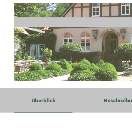
© Hotel zur Kloster-Mühle, Carola Klindworth |
CC-BY
Überblick
Beschreib