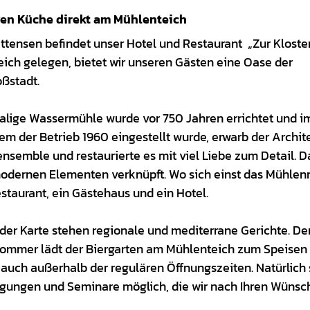
ven Küche direkt am Mühlenteich
tensen befindet unser Hotel und Restaurant „Zur Kloste
ich gelegen, bietet wir unseren Gästen eine Oase der
ßstadt.
lige Wassermühle wurde vor 750 Jahren errichtet und i
em der Betrieb 1960 eingestellt wurde, erwarb der Archit
nsemble und restaurierte es mit viel Liebe zum Detail. D
modernen Elementen verknüpft. Wo sich einst das Mühlen
estaurant, ein Gästehaus und ein Hotel.
f der Karte stehen regionale und mediterrane Gerichte. De
mmer lädt der Biergarten am Mühlenteich zum Speisen 
auch außerhalb der regulären Öffnungszeiten. Natürlich 
agungen und Seminare möglich, die wir nach Ihren Wüns