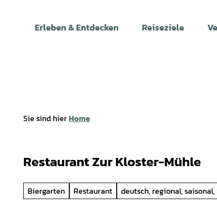
Z
u
Erleben & Entdecken
Reiseziele
Ve
m
I
n
h
a
l
t
Sie sind hier
Home
Restaurant Zur Kloster-Mühle
Biergarten
Restaurant
deutsch, regional, saisonal,