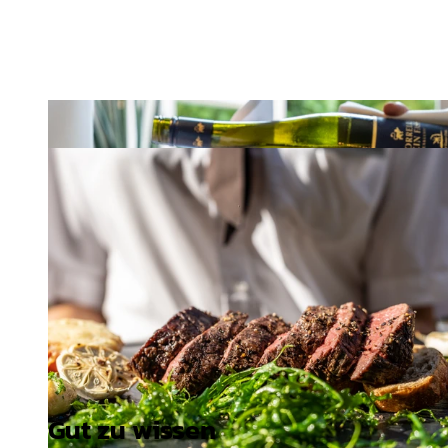
Gut zu wissen
© Hotel Zur Kloster-Mühle, Carola Klindworth |
CC-BY