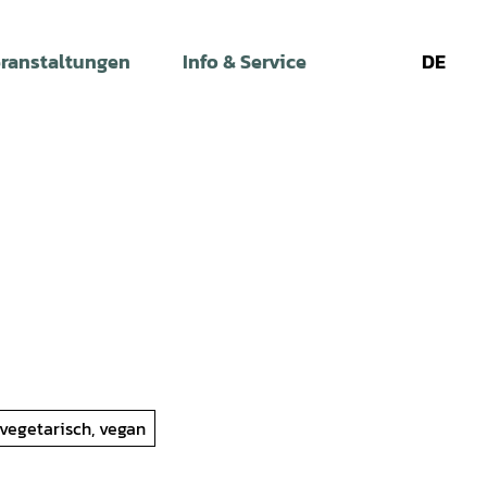
ranstaltungen
Info & Service
DE
Leichte
Gebärdens
Su
Sprache
 vegetarisch, vegan