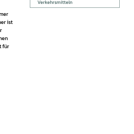
Verkehrsmitteln
mmer
er ist
r
nnen
 für