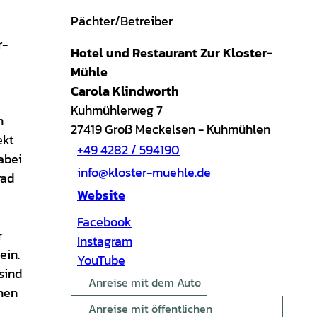
Pächter/Betreiber
r-
Hotel und Restaurant Zur Kloster-
Mühle
Carola Klindworth
Kuhmühlerweg 7
m
27419
Groß Meckelsen
- Kuhmühlen
ekt
+49 4282 / 594190
abei
info@kloster-muehle.de
rad
Website
Facebook
r
Instagram
ein.
YouTube
sind
Anreise mit dem Auto
chen
Anreise mit öffentlichen