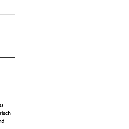
20
risch
nd