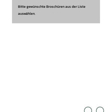
Bitte gewünschte Broschüren aus der Liste
auswählen.
Touri
Marti
smus
n von
Marke
den D
ting
riesch
Niede
|