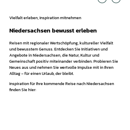
rsach
CC-B
sen G
Y
mbH,
Alexa
nder
Kaßn
er |
Vielfalt erleben, Inspiration mitnehmen
CC0
Niedersachsen bewusst erleben
Reisen mit regionaler Wertschöpfung, kultureller Vielfalt
und bewusstem Genuss. Entdecken Sie Initiativen und
Angebote in Niedersachsen, die Natur, Kultur und
Gemeinschaft positiv miteinander verbinden. Probieren Sie
Neues aus und nehmen Sie wertvolle Impulse mit in Ihren
Alltag – für einen Urlaub, der bleibt.
Inspiration für Ihre kommende Reise nach Niedersachsen
finden Sie hier: